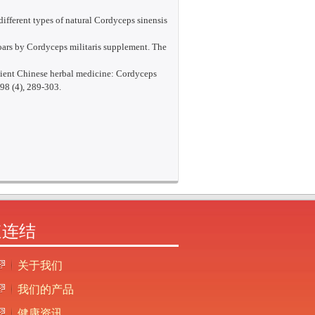
 different types of natural Cordyceps sinensis
oars by Cordyceps militaris supplement. The
ancient Chinese herbal medicine: Cordyceps
98 (4), 289-303.
速连结
关于我们
我们的产品
健康资讯