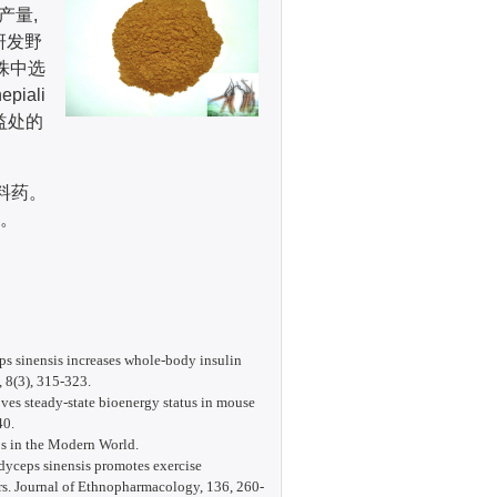
产量,
研发野
株中选
iali
益处的
料药。
品。
eps sinensis increases whole-body insulin
 8(3), 315-323.
ves steady-state bioenergy status in mouse
40.
ps in the Modern World.
rdyceps sinensis promotes exercise
ors. Journal of Ethnopharmacology, 136, 260-