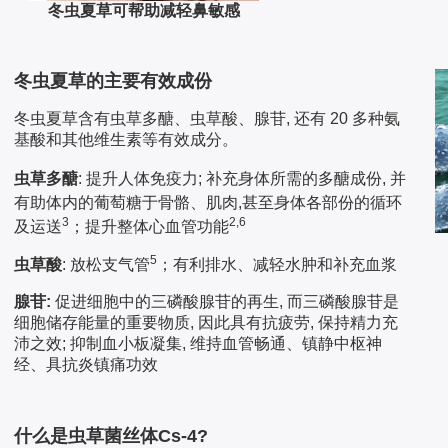
冬虫夏草可帮助减轻鼻敏感
冬虫夏草的主要有效成份
冬虫夏草含有虫草多醣、虫草酸、腺苷, 还有 20 多种氨
基酸和其他维生素等有效成分。
虫草多醣
: 提升人体免疫力; 补充身体所需的多醣成份, 并
有助体内的葡萄糖于骨骼、肌肉,甚至身体各部份的循环
3
2,6
及运送
；
提升整体心血管功能
5
虫草酸
: 放松支气管
；有利排水、减轻水肿和补充血浆
腺苷:
促进细胞中的三磷酸腺苷的再生, 而三磷酸腺苷是
细胞储存能量的重要物质, 因此具有抗疲劳, 保持精力充
沛之效; 抑制血小板凝集, 维持血管畅通、镇静中枢神
经、具抗炎镇痛功效
什么是虫草菌丝体Cs-4?