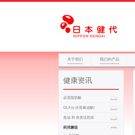
关于我们
我们的产品
健康资讯
必需脂肪酸
GLA (γ-次亚麻油酸)
鱼油 和 鱼类活胜肽
药用蘑菇