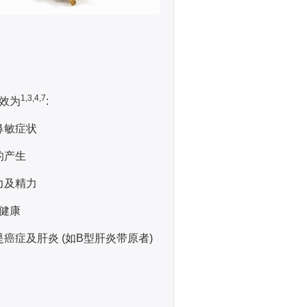
1,3,4,7
疗效为
:
缓鼻敏症状
的产生
活力及精力
脏健康
其是癌症及肝炎 (如B型肝炎带原者)