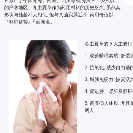
它原产于中国青海、西藏、四川等省,海拔三千公尺以上
的严寒地区。冬虫夏草作为药用材料的历史悠久, 虽然其
形状与菇菌不太相似, 但与真菌实属近亲, 药用价值以
6
『补肺益肾』
而闻名。
冬虫夏草的 5 大主要
1. 改善睡眠素
质
, 舒
2. 抗氧化, 减少自由基
3. 增强免疫力, 恢复
4. 促进肺、肾脏及肝
5. 调养病人体质, 尤
病人