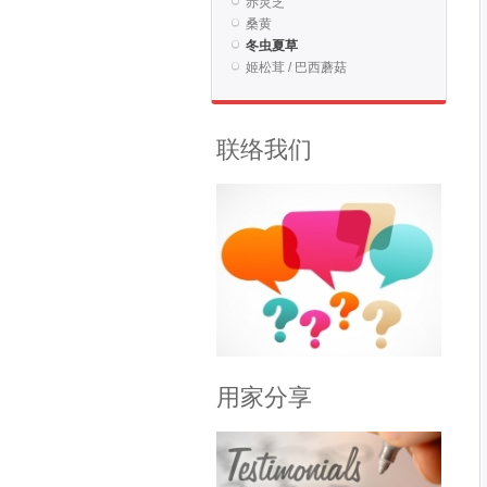
赤灵芝
桑黄
冬虫夏草
姬松茸 / 巴西蘑菇
联络我们
用家分享