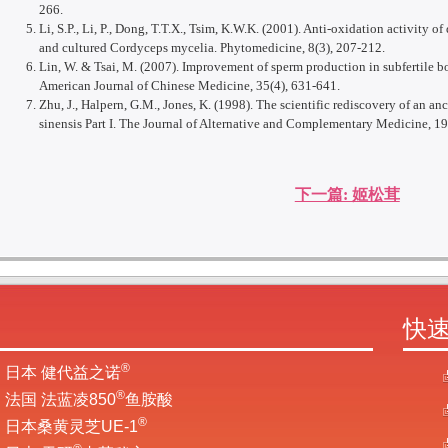
266.
Li, S.P., Li, P., Dong, T.T.X., Tsim, K.W.K. (2001). Anti-oxidation activity of
and cultured Cordyceps mycelia. Phytomedicine, 8(3), 207-212.
Lin, W. & Tsai, M. (2007). Improvement of sperm production in subfertile b
American Journal of Chinese Medicine, 35(4), 631-641.
Zhu, J., Halpern, G.M., Jones, K. (1998). The scientific rediscovery of an 
sinensis Part I. The Journal of Alternative and Complementary Medicine, 19
下一篇: 姬松茸
快
®
日本 健代益之诺
®
法国 法蓝凌850
鱼胺酸
®
日本桑黄灵芝UE-1