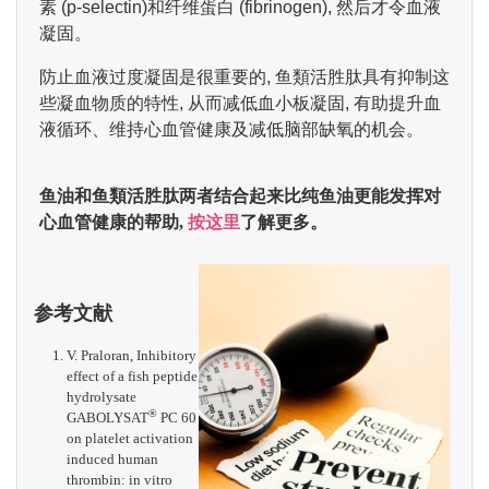
素 (p-selectin)和纤维蛋白 (fibrinogen), 然后才令血液
凝固。
防止血液过度凝固是很重要的,
鱼類活胜肽
具有抑制这
些凝血物质的特性, 从而减低血小板凝固, 有助提升血
液循环、维持心血管健康及减低脑部缺氧的机会。
鱼油和鱼類活胜肽两者结合起来比纯鱼油更能发挥对
心血管健康的帮助,
按这里
了解更多。
参考文献
V. Praloran, Inhibitory
effect of a fish peptide
hydrolysate
®
GABOLYSAT
PC 60
on platelet activation
induced human
thrombin: in vitro