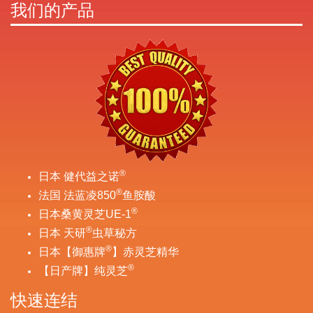
我们的产品
®
日本 健代益之诺
®
法国 法蓝凌850
鱼胺酸
®
日本桑黄灵芝UE-1
®
日本 天研
虫草秘方
®
日本【御惠牌
】赤灵芝精华
®
【日产牌】纯灵芝
快速连结