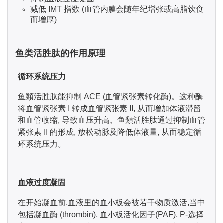
减低 IMT 指数 (血管内膜会随年纪增张或高脂饮食
而增厚)
鱼类活胜肽的作用原理
循环系统压力
鱼類活胜肽能抑制 ACE (血管紧张素转化酶)。这种酶
将血管紧张素 I 转成血管紧张素 II, 从而增加体液滞留
和血管收缩, 导致血压升高。
鱼類活胜肽
通过抑制血管
紧张素 II 的形成, 放松动脉及降低体液量, 从而
稳定循
环系统压力
。
血液过度凝固
在开始凝血前,血液里的血小板会被若干物质激活,当中
包括凝血酶 (thrombin), 血小板活化因子(PAF), P-选择