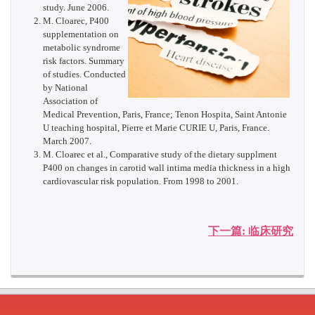
study. June 2006.
M. Cloarec, P400
supplementation on
metabolic syndrome
risk factors. Summary
of studies. Conducted
by National
Association of
Medical Prevention, Paris, France; Tenon Hospita, Saint Antonie
U teaching hospital, Pierre et Marie CURIE U, Paris, France.
March 2007.
M. Cloarec et al., Comparative study of the dietary supplment
P400 on changes in carotid wall intima media thickness in a high
cardiovascular risk population. From 1998 to 2001.
下一篇: 临床研究