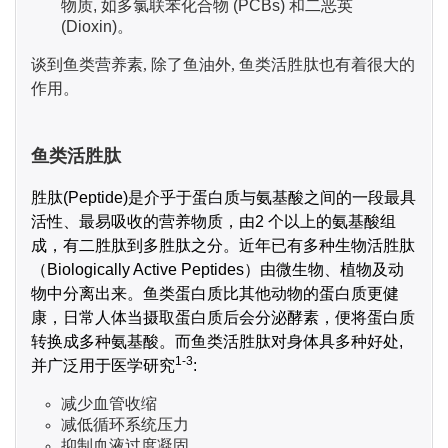
物质, 如多氯联苯化合物 (PCBs) 和二恶英
(Dioxin)。
谈到鱼类营养素, 除了鱼油外, 鱼类活胜肽也有着很大的
作用。
鱼类活胜肽
胜肽(Peptide)是介乎于蛋白质与氨基酸之间的一段最具
活性、最易吸收的营养物质，由2 个以上的氨基酸组
成，有二胜肽到多胜肽之分。近年已有多种生物活胜肽
（Biologically Active Peptides）由微生物、植物及动
物中分离出来。鱼类蛋白质比其他动物的蛋白质更健
康，日常人体当摄取蛋白质后会分泌酵素，便将蛋白质
转换成多种氨基酸。而鱼类活胜肽对身体具多种好处,
1-3
并广泛用于医学研究
:
减少血管收缩
减低循环系统压力
抑制血液过度凝固